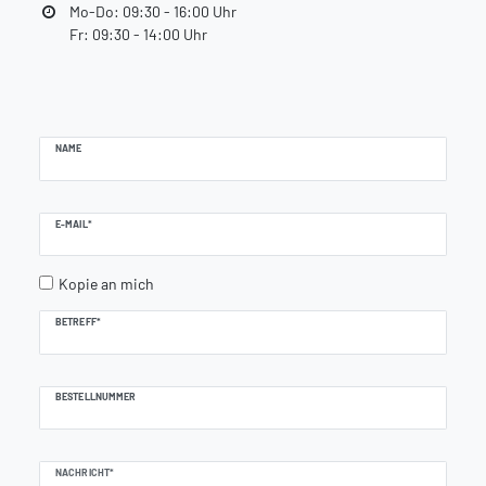
Mo-Do: 09:30 - 16:00 Uhr
Fr: 09:30 - 14:00 Uhr
Ceres::Template.mailFormHoneypotLabel
NAME
E-MAIL*
Kopie an mich
BETREFF*
BESTELLNUMMER
NACHRICHT*