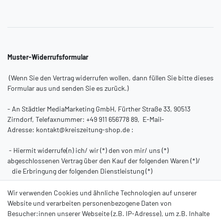
Muster-Widerrufsformular
(Wenn Sie den Vertrag widerrufen wollen, dann füllen Sie bitte dieses
Formular aus und senden Sie es zurück.)
- An
Städtler MediaMarketing GmbH, Fürther Straße 33, 90513
Zirndorf
,
Telefaxnummer:
+49 911 656778 89,
E-Mail-
Adresse:
kontakt@kreiszeitung-shop.de
:
- Hiermit widerrufe(n) ich/ wir (*) den von mir/ uns (*)
abgeschlossenen Vertrag über den Kauf der folgenden Waren (*)/
die Erbringung der folgenden Dienstleistung (*)
- Bestellt am (*)/ erhalten am (*)
Wir verwenden Cookies und ähnliche Technologien auf unserer
Website und verarbeiten personenbezogene Daten von
- Name des/ der Verbraucher(s)
Besucher:innen unserer Webseite (z.B. IP-Adresse), um z.B. Inhalte