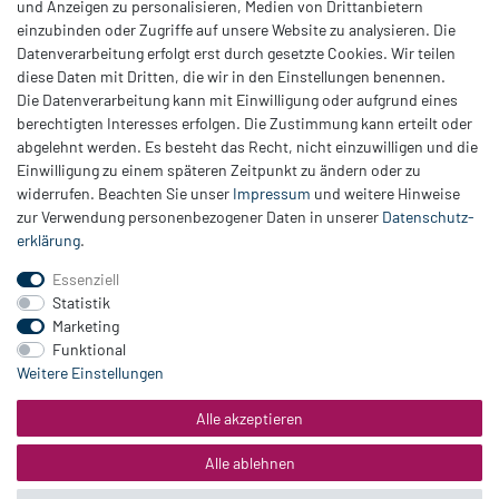
- Anschrift des/ der Verbraucher(s)
und Anzeigen zu personalisieren, Medien von Drittanbietern
- Unterschrift des/ der Verbraucher(s) (nur bei Mitteilung auf Papier)
einzubinden oder Zugriffe auf unsere Website zu analysieren. Die
- Datum
Datenverarbeitung erfolgt erst durch gesetzte Cookies. Wir teilen
diese Daten mit Dritten, die wir in den Einstellungen benennen.
(*) Unzutreffendes streichen.
Die Datenverarbeitung kann mit Einwilligung oder aufgrund eines
berechtigten Interesses erfolgen. Die Zustimmung kann erteilt oder
abgelehnt werden. Es besteht das Recht, nicht einzuwilligen und die
Einwilligung zu einem späteren Zeitpunkt zu ändern oder zu
Zahlung
widerrufen. Beachten Sie unser
Impressum
und weitere Hinweise
Versand
zur Verwendung personenbezogener Daten in unserer
Daten­schutz­
erklärung
.
Daten­schutz­erklärung
AGB
Essenziell
Hinweis zur Batterieentsorgung
Statistik
Erklärung zur Barrierefreiheit
Marketing
Funktional
Kontakt
Weitere Einstellungen
Impressum
Widerrufsrecht
Alle akzeptieren
Vertrag widerrufen
Alle ablehnen
© Copyright 2026 | Alle Rechte vorbehalten.