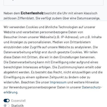
Neben dem
Eichenfassholz
besticht die Uhr mit einem klassisch
zeitlosen Ziffernblatt. Sie verfügt zudem über eine Datumsanzeige,
dem Wort "
Prost
" statt der Zahl 7 sowie über einen Sekundenzeiger,
Wir verwenden Cookies und ähnliche Technologien auf unserer
der die Farbe des goldenen Bieres widerspiegelt.
Website und verarbeiten personenbezogene Daten von
Das Holzband der Herrenuhr ist mit Edelstahlelementen verstärkt
Besucher:innen unserer Webseite (z.B. IP-Adresse), um z.B. Inhalte
und kann mit Hilfe des mitgelieferten Uhrmacherwerkzeug ganz
und Anzeigen zu personalisieren, Medien von Drittanbietern
einfach gekürzt werden. Ein tolles Geschenk für alle Bierliebhaber!
einzubinden oder Zugriffe auf unsere Website zu analysieren. Die
Datenverarbeitung erfolgt erst durch gesetzte Cookies. Wir teilen
diese Daten mit Dritten, die wir in den Einstellungen benennen.
Die Datenverarbeitung kann mit Einwilligung oder aufgrund eines
berechtigten Interesses erfolgen. Die Zustimmung kann erteilt oder
abgelehnt werden. Es besteht das Recht, nicht einzuwilligen und die
Einwilligung zu einem späteren Zeitpunkt zu ändern oder zu
Zahlung
widerrufen. Beachten Sie unser
Impressum
und weitere Hinweise
Versand
zur Verwendung personenbezogener Daten in unserer
Daten­schutz­
erklärung
.
Daten­schutz­erklärung
AGB
Essenziell
Hinweis zur Batterieentsorgung
Statistik