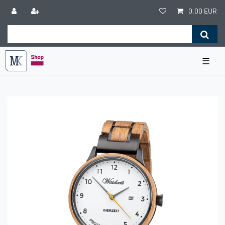
0,00 EUR
☰