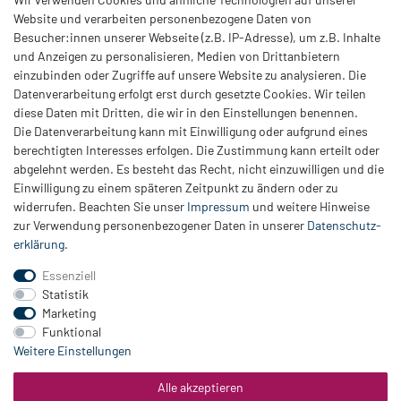
Website und verarbeiten personenbezogene Daten von
Besucher:innen unserer Webseite (z.B. IP-Adresse), um z.B. Inhalte
Dieses wunderschöne, elegante Elementarmband ist aus dem
Holz
und Anzeigen zu personalisieren, Medien von Drittanbietern
eines Weinfasses
und
silberfarbigem Edelstahl
gefertigt.
einzubinden oder Zugriffe auf unsere Website zu analysieren. Die
Datenverarbeitung erfolgt erst durch gesetzte Cookies. Wir teilen
diese Daten mit Dritten, die wir in den Einstellungen benennen.
Die Datenverarbeitung kann mit Einwilligung oder aufgrund eines
berechtigten Interesses erfolgen. Die Zustimmung kann erteilt oder
abgelehnt werden. Es besteht das Recht, nicht einzuwilligen und die
Einwilligung zu einem späteren Zeitpunkt zu ändern oder zu
Zahlung
widerrufen. Beachten Sie unser
Impressum
und weitere Hinweise
Versand
zur Verwendung personenbezogener Daten in unserer
Daten­schutz­
erklärung
.
Daten­schutz­erklärung
AGB
Essenziell
Hinweis zur Batterieentsorgung
Statistik
Erklärung zur Barrierefreiheit
Marketing
Funktional
Kontakt
Weitere Einstellungen
Impressum
Widerrufsrecht
Alle akzeptieren
Vertrag widerrufen