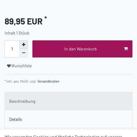
*
89,95 EUR
Inhalt
1
Stück
In den Warenkorb
Wunschliste
* inkl. ges. MwSt. zzgl.
Versandkosten
Beschreibung
Details
Fragen zum Artikel
Wir verwenden Cookies und ähnliche Technologien auf unserer