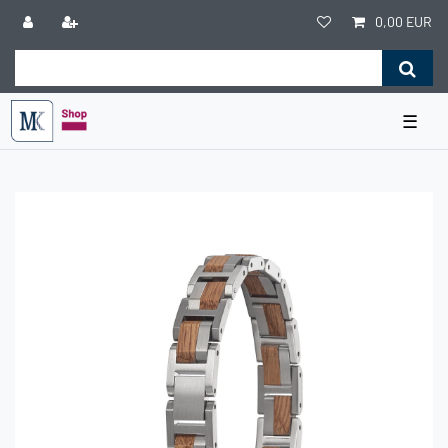
0,00 EUR
☰