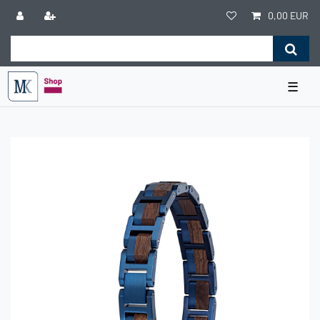
0,00 EUR
☰