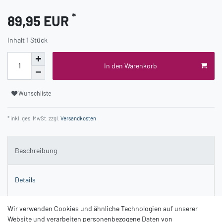
*
89,95 EUR
Inhalt
1
Stück
In den Warenkorb
Wunschliste
* inkl. ges. MwSt. zzgl.
Versandkosten
Beschreibung
Details
Fragen zum Artikel
Wir verwenden Cookies und ähnliche Technologien auf unserer
Website und verarbeiten personenbezogene Daten von