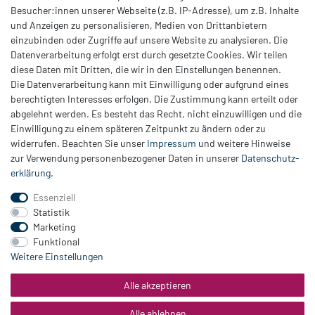
Besucher:innen unserer Webseite (z.B. IP-Adresse), um z.B. Inhalte
Dieses wunderschöne, elegante Elementarmband ist aus
und Anzeigen zu personalisieren, Medien von Drittanbietern
Walnussholz
und
royalblauem Edelstahl
gefertigt.
einzubinden oder Zugriffe auf unsere Website zu analysieren. Die
Datenverarbeitung erfolgt erst durch gesetzte Cookies. Wir teilen
diese Daten mit Dritten, die wir in den Einstellungen benennen.
Die Datenverarbeitung kann mit Einwilligung oder aufgrund eines
berechtigten Interesses erfolgen. Die Zustimmung kann erteilt oder
abgelehnt werden. Es besteht das Recht, nicht einzuwilligen und die
Einwilligung zu einem späteren Zeitpunkt zu ändern oder zu
Zahlung
widerrufen. Beachten Sie unser
Impressum
und weitere Hinweise
Versand
zur Verwendung personenbezogener Daten in unserer
Daten­schutz­
erklärung
.
Daten­schutz­erklärung
AGB
Essenziell
Hinweis zur Batterieentsorgung
Statistik
Erklärung zur Barrierefreiheit
Marketing
Funktional
Kontakt
Weitere Einstellungen
Impressum
Widerrufsrecht
Alle akzeptieren
Vertrag widerrufen
Alle ablehnen