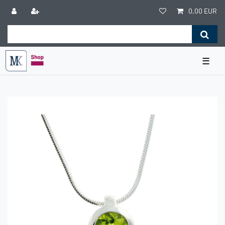
0,00 EUR
☰