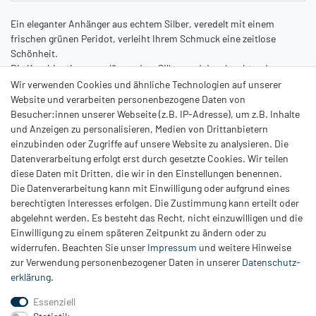
Ein eleganter Anhänger aus echtem Silber, veredelt mit einem
frischen grünen Peridot, verleiht Ihrem Schmuck eine zeitlose
Schönheit.
Die Kombination von glänzendem Silber und dem leuchtenden
Edelstein schafft ein ansprechendes Design, das Eleganz und
Wir verwenden Cookies und ähnliche Technologien auf unserer
Raffinesse ausstrahlt.
Website und verarbeiten personenbezogene Daten von
Ein Schmuckstück für besondere Momente, das mit seiner
Besucher:innen unserer Webseite (z.B. IP-Adresse), um z.B. Inhalte
schlichten Schönheit alle Blicke auf sich zieht. Inklusive
und Anzeigen zu personalisieren, Medien von Drittanbietern
Schlangenkette
einzubinden oder Zugriffe auf unsere Website zu analysieren. Die
Datenverarbeitung erfolgt erst durch gesetzte Cookies. Wir teilen
diese Daten mit Dritten, die wir in den Einstellungen benennen.
Die Datenverarbeitung kann mit Einwilligung oder aufgrund eines
berechtigten Interesses erfolgen. Die Zustimmung kann erteilt oder
abgelehnt werden. Es besteht das Recht, nicht einzuwilligen und die
Einwilligung zu einem späteren Zeitpunkt zu ändern oder zu
Zahlung
widerrufen. Beachten Sie unser
Impressum
und weitere Hinweise
Versand
zur Verwendung personenbezogener Daten in unserer
Daten­schutz­
erklärung
.
Daten­schutz­erklärung
AGB
Essenziell
Hinweis zur Batterieentsorgung