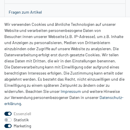
Fragen zum Artikel
Wir verwenden Cookies und ähnliche Technologien auf unserer
Die Kombination von glänzendem
Silber
und dem leuchtenden
Website und verarbeiten personenbezogene Daten von
Edelstein
schafft ein ansprechendes Design, das Eleganz und
Besucher:innen unserer Webseite (z.B. IP-Adresse), um z.B. Inhalte
Raffinesse ausstrahlt. Ein Schmuckstück für besondere Momente,
und Anzeigen zu personalisieren, Medien von Drittanbietern
das mit seiner schlichten Schönheit alle Blicke auf sich zieht.
einzubinden oder Zugriffe auf unsere Website zu analysieren. Die
Datenverarbeitung erfolgt erst durch gesetzte Cookies. Wir teilen
diese Daten mit Dritten, die wir in den Einstellungen benennen.
Die Datenverarbeitung kann mit Einwilligung oder aufgrund eines
berechtigten Interesses erfolgen. Die Zustimmung kann erteilt oder
abgelehnt werden. Es besteht das Recht, nicht einzuwilligen und die
Einwilligung zu einem späteren Zeitpunkt zu ändern oder zu
Zahlung
widerrufen. Beachten Sie unser
Impressum
und weitere Hinweise
Versand
zur Verwendung personenbezogener Daten in unserer
Daten­schutz­
erklärung
.
Daten­schutz­erklärung
AGB
Essenziell
Hinweis zur Batterieentsorgung
Statistik
Erklärung zur Barrierefreiheit
Marketing