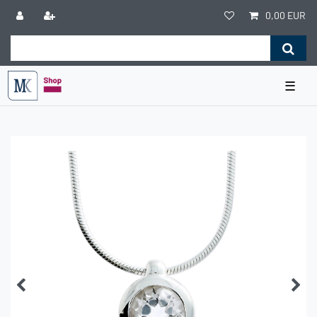
0,00 EUR
☰