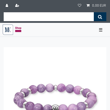
0,00 EUR
☰