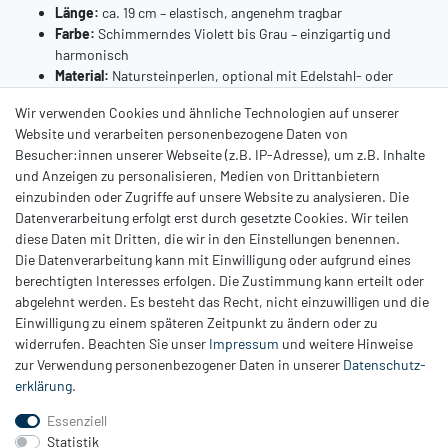
Länge:
ca. 19 cm – elastisch, angenehm tragbar
Farbe:
Schimmerndes Violett bis Grau – einzigartig und
harmonisch
Material:
Natursteinperlen, optional mit Edelstahl- oder
Silberakzent
Wir verwenden Cookies und ähnliche Technologien auf unserer
Ein elegantes Armband mit innerer Stärke –
das Stabilisierungs-
Website und verarbeiten personenbezogene Daten von
Armband aus Lepidolith
schenkt Balance und Gelassenheit und
Besucher:innen unserer Webseite (z.B. IP-Adresse), um z.B. Inhalte
setzt gleichzeitig stilvolle Akzente. Perfekt als persönlicher Begleiter
und Anzeigen zu personalisieren, Medien von Drittanbietern
oder liebevolles Geschenk.
einzubinden oder Zugriffe auf unsere Website zu analysieren. Die
Datenverarbeitung erfolgt erst durch gesetzte Cookies. Wir teilen
diese Daten mit Dritten, die wir in den Einstellungen benennen.
Die Datenverarbeitung kann mit Einwilligung oder aufgrund eines
berechtigten Interesses erfolgen. Die Zustimmung kann erteilt oder
abgelehnt werden. Es besteht das Recht, nicht einzuwilligen und die
Einwilligung zu einem späteren Zeitpunkt zu ändern oder zu
Zahlung
widerrufen. Beachten Sie unser
Impressum
und weitere Hinweise
Versand
zur Verwendung personenbezogener Daten in unserer
Daten­schutz­
erklärung
.
Daten­schutz­erklärung
AGB
Essenziell
Hinweis zur Batterieentsorgung
Statistik