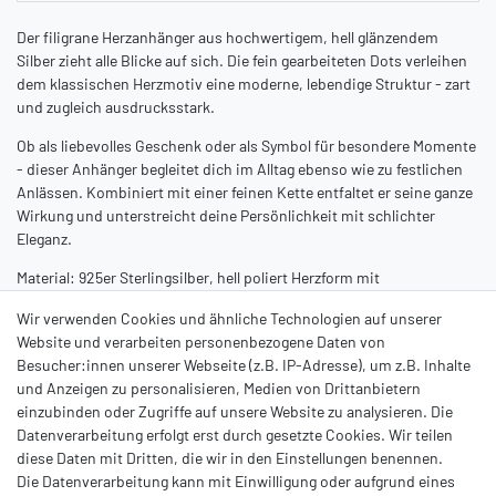
Der filigrane Herzanhänger aus hochwertigem, hell glänzendem
Silber zieht alle Blicke auf sich. Die fein gearbeiteten Dots verleihen
dem klassischen Herzmotiv eine moderne, lebendige Struktur - zart
und zugleich ausdrucksstark.
Ob als liebevolles Geschenk oder als Symbol für besondere Momente
- dieser Anhänger begleitet dich im Alltag ebenso wie zu festlichen
Anlässen. Kombiniert mit einer feinen Kette entfaltet er seine ganze
Wirkung und unterstreicht deine Persönlichkeit mit schlichter
Eleganz.
Material: 925er Sterlingsilber, hell poliert Herzform mit
charakteristischen Dots-Strukturen
Wir verwenden Cookies und ähnliche Technologien auf unserer
Maße: ca. 21 x 20 mm, Kettenlänge 42cm (mit Karabiner)
Website und verarbeiten personenbezogene Daten von
Vielseitig tragbar - zu jedem Outfit ein Highlight Ein kleines Herz mit
Besucher:innen unserer Webseite (z.B. IP-Adresse), um z.B. Inhalte
großer Wirkung - zeitlos schön, voller Emotion und ein funkelndes
und Anzeigen zu personalisieren, Medien von Drittanbietern
Zeichen der Verbundenheit.
einzubinden oder Zugriffe auf unsere Website zu analysieren. Die
Datenverarbeitung erfolgt erst durch gesetzte Cookies. Wir teilen
diese Daten mit Dritten, die wir in den Einstellungen benennen.
Die Datenverarbeitung kann mit Einwilligung oder aufgrund eines