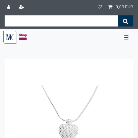
0,00 EUR
☰