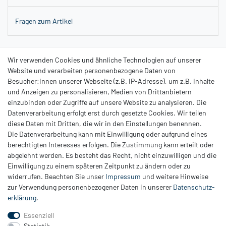
Fragen zum Artikel
Dieses luxuriöse Badeset enthält 300 ml Duschgel, 200 ml
Wir verwenden Cookies und ähnliche Technologien auf unserer
Bodylotion und einen 120 g Badefizzer, alles im verführerischen Duft
Website und verarbeiten personenbezogene Daten von
Frosted Vanilla. Die edlen Farben Weiß, Creme und Gold machen das
Besucher:innen unserer Webseite (z.B. IP-Adresse), um z.B. Inhalte
Set zum perfekten Geschenk für die kalte Jahreszeit.
und Anzeigen zu personalisieren, Medien von Drittanbietern
Entspannen Sie sich und genießen Sie die winterliche Magie
einzubinden oder Zugriffe auf unsere Website zu analysieren. Die
Datenverarbeitung erfolgt erst durch gesetzte Cookies. Wir teilen
diese Daten mit Dritten, die wir in den Einstellungen benennen.
Die Datenverarbeitung kann mit Einwilligung oder aufgrund eines
berechtigten Interesses erfolgen. Die Zustimmung kann erteilt oder
abgelehnt werden. Es besteht das Recht, nicht einzuwilligen und die
Einwilligung zu einem späteren Zeitpunkt zu ändern oder zu
Zahlung
widerrufen. Beachten Sie unser
Impressum
und weitere Hinweise
Versand
zur Verwendung personenbezogener Daten in unserer
Daten­schutz­
erklärung
.
Daten­schutz­erklärung
AGB
Essenziell
Hinweis zur Batterieentsorgung
Statistik