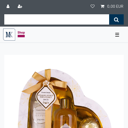
0,00 EUR
☰